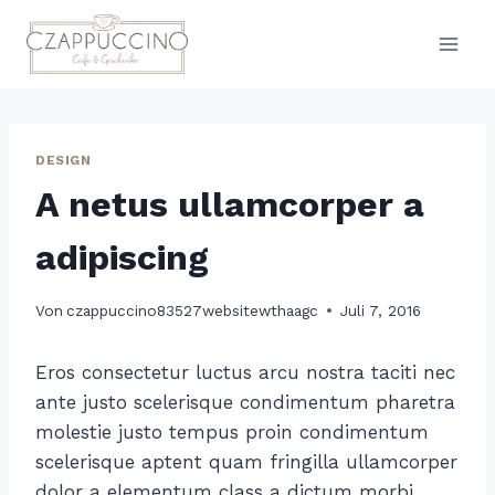
Zum
Inhalt
springen
DESIGN
A netus ullamcorper a
adipiscing
Von
czappuccino83527websitewthaagc
Juli 7, 2016
Eros consectetur luctus arcu nostra taciti nec
ante justo scelerisque condimentum pharetra
molestie justo tempus proin condimentum
scelerisque aptent quam fringilla ullamcorper
dolor a elementum class a dictum morbi.