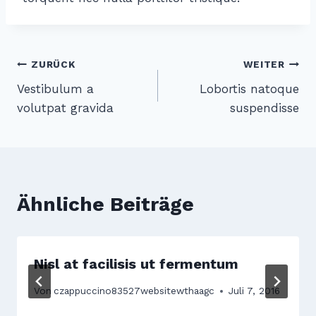
Beitragsnavigation
ZURÜCK
WEITER
Vestibulum a
Lobortis natoque
volutpat gravida
suspendisse
Ähnliche Beiträge
Nisl at facilisis ut fermentum
Von
czappuccino83527websitewthaagc
Juli 7, 2016