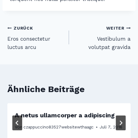
Beitragsnavigation
ZURÜCK
WEITER
Eros consectetur
Vestibulum a
luctus arcu
volutpat gravida
Ähnliche Beiträge
A netus ullamcorper a adipiscing
Von
czappuccino83527websitewthaagc
Juli 7, 2016