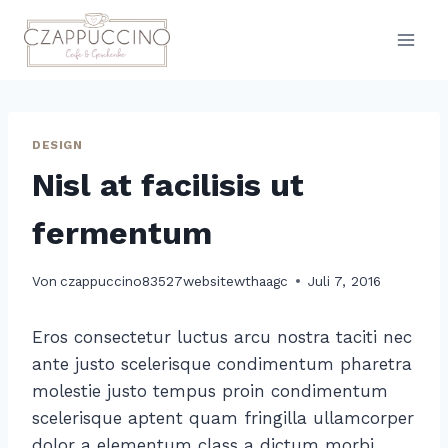
Zum
Inhalt
springen
DESIGN
Nisl at facilisis ut
fermentum
Von
czappuccino83527websitewthaagc
Juli 7, 2016
Eros consectetur luctus arcu nostra taciti nec
ante justo scelerisque condimentum pharetra
molestie justo tempus proin condimentum
scelerisque aptent quam fringilla ullamcorper
dolor a elementum class a dictum morbi.